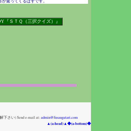
答が返ってくるはずです。
nd e-mail at:
admin@fusaugatari.com
▲(a-head)▲
◆(a-bottom)◆