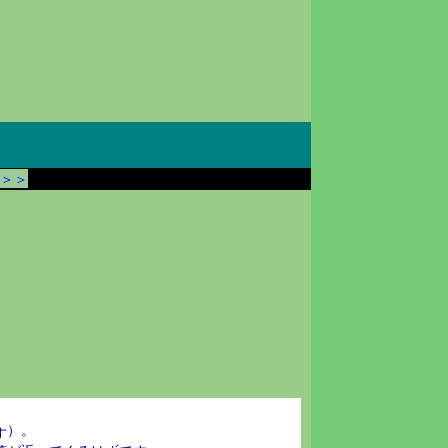
＞＞
）。
す