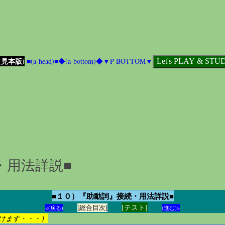
見本版)
■(a-head)■
◆(a-bottom)◆
▼P-BOTTOM▼
・用法詳説■
■１０）『助動詞』接続・用法詳説■
[テスト]
[総合目次]
<(戻る)
(進む)>
けます・・・）