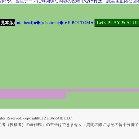
質問や、当該テーマに無関係な内容の投稿でなければ、誠実＆正確な回
見本版)
■(a-head)■
◆(a-bottom)◆
▼P-BOTTOM▼
ghts Reserved: copyright(C) ZUBARAIE LLC.
投稿者）の著作権」の主張はできません：質問の際にはその旨十分御了解下さい) Se