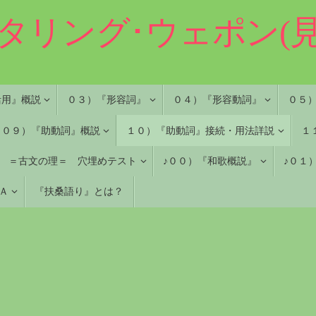
タリング･ウェポン(見
活用』概説
０３）『形容詞』
０４）『形容動詞』
０５
０９）『助動詞』概説
１０）『助動詞』接続・用法詳説
１
＝古文の理＝ 穴埋めテスト
♪００）『和歌概説』
♪０１
 Ａ
『扶桑語り』とは？