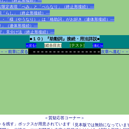
べし」（終止形接続）―
古限定表現「べみ」と「べらなり」（終止形接続）―
詞「らし」（終止形接続）―
」・「様（やうなり）」は「格助詞」がお好き（連体形接続）―
り」（連体形接続）―
断定」見分け法（終止形接続）―
■１０）『助動詞』接続・用法詳説■
[テスト]
[総合目次]
<(戻る)
(進む)>
－－前章に戻る
＝＝＝＝＝＝＝＝＝＝＝＝＝＝＝＝＝
次章へ進む－－
＜質疑応答コーナー＞
トを残す」ボックスが用意されています（
見本版では無効になっていま