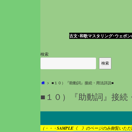
古文･和歌マスタリング･ウェポン(
検索
検索
ホ
■１０）『助動詞』接続・用法詳説■
ー
ム
■１０）『助動詞』接続
（・・・
SAMPLE
《 》のページのみ御覧いただ