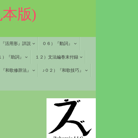
本版)
）『活用形』詳説
０６）『動詞』
１）『助詞』
１２）文法編巻末付録
）『和歌修辞法』
♪０２）『和歌技巧』