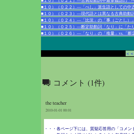
■１０）（０２１）―古典助動詞中最多義語の「
■１０）（０２２）―「べし」派生語としての中
■１０）（０２３）―現代語とは異なる古典助動
■１０）（０２４）―「比況」の「事（ごとし）
■１０）（０２５）―断定助動詞「なり」に「た
■１０）（０２６）―「なり」の「推量」vs.「
＜＜
コメント (1件)
the teacher
2010-01-01 00:01
・・・各ページ下には、質疑応答用の「コメン