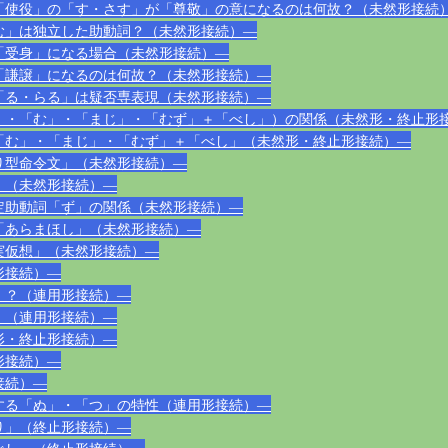
「使役」の「す・さす」が「尊敬」の意になるのは何故？（未然形接続
む」は独立した助動詞？（未然形接続）―
「受身」になる場合（未然形接続）―
「謙譲」になるのは何故？（未然形接続）―
「る・らる」は疑否専表現（未然形接続）―
」・「む」・「まじ」・「むず」＋「べし」）の関係（未然形・終止形
「む」・「まじ」・「むず」＋「べし」（未然形・終止形接続）―
り型命令文」（未然形接続）―
」（未然形接続）―
定助動詞「ず」の関係（未然形接続）―
「あらまほし」（未然形接続）―
実仮想」（未然形接続）―
形接続）―
」？（連用形接続）―
」（連用形接続）―
形・終止形接続）―
形接続）―
接続）―
する「ぬ」・「つ」の特性（連用形接続）―
り」（終止形接続）―