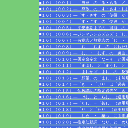
■１０）（００１）―「自発」の「る・らる」／
■１０）（００２）―「尊敬」の「す・さす・し
■１０）（００３）―「す・さす」の「使役」が
■１０）（００４）―「す・さす」の「使役」が
■１０）（００５）―平安末期までの「可能」の
■１０）（００６）―ジンマシンムズムズ（「じ
■１０）（００７）―有意志／無意志の「じ」・
■１０）（００８）―「む」「むず」の「おねだ
■１０）（００９）―「む」・「むず」の「婉曲
■１０）（０１０）―否定命令文「な～そ」と否
■１０）（０１１）―「まほし」と「まうし」と
■１０）（０１２）―「ましかば～まし」の「反
■１０）（０１３）―「願望」の「まし」（未然
■１０）（０１４）―「き」・「けり」は「過去
■１０）（０１５）―仏教説話の断定過去的「き
■１０）（０１６）―「けむ」と「らむ」（連用
■１０）（０１７）―「たし」＝「甚し」（連用
■１０）（０１８）―「り」と「たり」（連用形
■１０）（０１９）―「往ぬ」・「棄つ」に由来
■１０）（０２０）―推定助動詞「なり」と「め