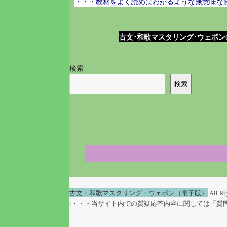
・・・教材をよく読めばわかるような無意味な
古文･和歌マスタリング･ウェポン(
検索
検索
古文・和歌マスタリング・ウェポン（電子版）
All Ri
(・・・当サイト内での質疑応答内容に関しては「質問者（