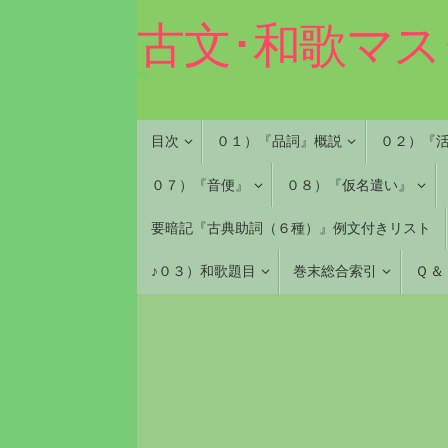
コ
古文･和歌マス
ン
テ
ン
ツ
へ
コ
目次
０１）『品詞』概説
０２）『
ス
ン
キ
テ
０７）『音便』
０８）『仮名遣い』
ン
ッ
ツ
プ
要暗記『古典助詞（６種）』例文付きリスト
へ
ス
♪０３）和歌題目
巻末総合索引
Ｑ ＆
キ
ッ
プ