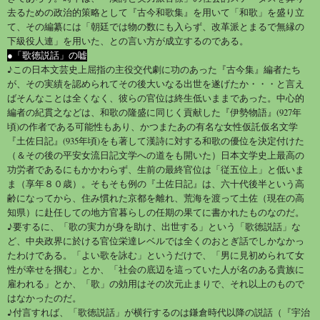
去るための政治的策略として『古今和歌集』を用いて「和歌」を盛り立
て、その編纂には「朝廷では物の数にも入らず、改革派とまるで無縁の
下級役人連」を用いた、との言い方が成立するのである。
●「歌徳説話」の嘘
♪この日本文芸史上屈指の主役交代劇に功のあった『古今集』編者たち
が、その実績を認められてその後大いなる出世を遂げたか・・・と言え
ばそんなことは全くなく、彼らの官位は終生低いままであった。中心的
編者の紀貫之などは、和歌の隆盛に同じく貢献した『伊勢物語』(927年
頃)の作者である可能性もあり、かつまたあの有名な女性仮託仮名文学
『土佐日記』(935年頃)をも著して漢詩に対する和歌の優位を決定付けた
（＆その後の平安女流日記文学への道をも開いた）日本文学史上最高の
功労者であるにもかかわらず、生前の最終官位は「従五位上」と低いま
ま（享年８０歳）。そもそも例の『土佐日記』は、六十代後半という高
齢になってから、住み慣れた京都を離れ、荒海を渡って土佐（現在の高
知県）に赴任しての地方官暮らしの任期の果てに書かれたものなのだ。
♪要するに、「歌の実力が身を助け、出世する」という「歌徳説話」な
ど、中央政界に於ける官位栄達レベルでは全くのおとぎ話でしかなかっ
たわけである。「よい歌を詠む」というだけで、「男に見初められて女
性が幸せを掴む」とか、「社会の底辺を這っていた人が名のある貴族に
雇われる」とか、「歌」の効用はその次元止まりで、それ以上のもので
はなかったのだ。
♪付言すれば、「歌徳説話」が横行するのは鎌倉時代以降の説話（『宇治