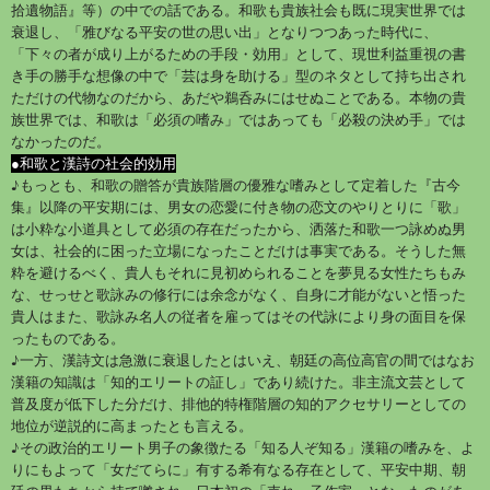
拾遺物語』等）の中での話である。和歌も貴族社会も既に現実世界では
衰退し、「雅びなる平安の世の思い出」となりつつあった時代に、
「下々の者が成り上がるための手段・効用」として、現世利益重視の書
き手の勝手な想像の中で「芸は身を助ける」型のネタとして持ち出され
ただけの代物なのだから、あだや鵜呑みにはせぬことである。本物の貴
族世界では、和歌は「必須の嗜み」ではあっても「必殺の決め手」では
なかったのだ。
●和歌と漢詩の社会的効用
♪もっとも、和歌の贈答が貴族階層の優雅な嗜みとして定着した『古今
集』以降の平安期には、男女の恋愛に付き物の恋文のやりとりに「歌」
は小粋な小道具として必須の存在だったから、洒落た和歌一つ詠めぬ男
女は、社会的に困った立場になったことだけは事実である。そうした無
粋を避けるべく、貴人もそれに見初められることを夢見る女性たちもみ
な、せっせと歌詠みの修行には余念がなく、自身に才能がないと悟った
貴人はまた、歌詠み名人の従者を雇ってはその代詠により身の面目を保
ったものである。
♪一方、漢詩文は急激に衰退したとはいえ、朝廷の高位高官の間ではなお
漢籍の知識は「知的エリートの証し」であり続けた。非主流文芸として
普及度が低下した分だけ、排他的特権階層の知的アクセサリーとしての
地位が逆説的に高まったとも言える。
♪その政治的エリート男子の象徴たる「知る人ぞ知る」漢籍の嗜みを、よ
りにもよって「女だてらに」有する希有なる存在として、平安中期、朝