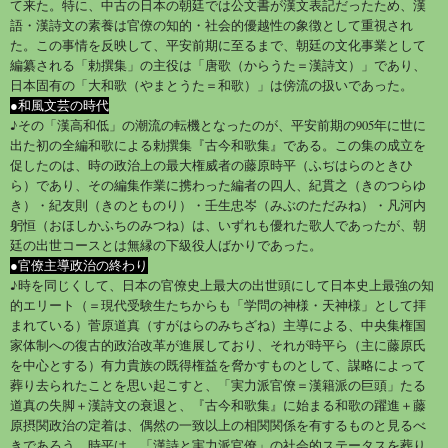
て来た。特に、中古の日本の朝廷では公文書が漢文表記だったため、漢
語・漢詩文の素養は官僚の知的・社会的優越性の象徴として重視され
た。この事情を反映して、平安前期に至るまで、朝廷の文化事業として
編纂される「勅撰集」の主役は「唐歌（からうた＝漢詩文）」であり、
日本固有の「大和歌（やまとうた＝和歌）」は傍流の扱いであった。
●和風文芸の時代
♪その「漢高和低」の潮流の転機となったのが、平安前期の905年に世に
出た初の全編和歌による勅撰集『古今和歌集』である。この集の成立を
促したのは、時の政治上の最大権威者の藤原時平（ふぢはらのときひ
ら）であり、その編集作業に携わった編者の四人、紀貫之（きのつらゆ
き）・紀友則（きのとものり）・壬生忠岑（みぶのただみね）・凡河内
躬恒（おほしかふちのみつね）は、いずれも優れた歌人であったが、朝
廷の出世コースとは無縁の下級役人ばかりであった。
●官僚主導政治の終わり
♪時を同じくして、日本の官僚史上最大の出世頭にして日本史上最強の知
的エリート（＝現代受験生たちからも「学問の神様・天神様」として拝
まれている）菅原道真（すがはらのみちざね）主導による、中央集権国
家体制への復古的政治改革が進展しており、それが時平ら（主に藤原氏
を中心とする）有力貴族の既得権益を脅かすものとして、謀略によって
葬り去られたことを思い起こすと、「実力派官僚＝漢籍派の巨頭」たる
道真の失脚＋漢詩文の衰退と、『古今和歌集』に始まる和歌の躍進＋藤
原摂関政治の定着は、偶然の一致以上の相関関係を有するものと見るべ
きであろう。時平は、「漢詩と実力派官僚」の社会的ステータスを葬り