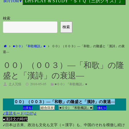
BOTTOM▼
検索
検索
ホ
■００）『和歌概説』■
００）（００３）―「和歌」の隆盛と「漢詩」の衰
ー
退―
ム
００）（００３）―「和歌」の隆
盛と「漢詩」の衰退―
之人冗悟
2010-05-05
■００）『和歌概説』■
００）（００３）―「和歌」の隆盛と「漢詩」の衰退―
[総合目次]
[■００）『和歌概説』■]
<(戻る)
(進む)>
♪音読モード(12:07)♪
●漢詩文の時代
♪日本は古来、政治も文化も文字（＝漢字）も、中国のそれを模倣し続け