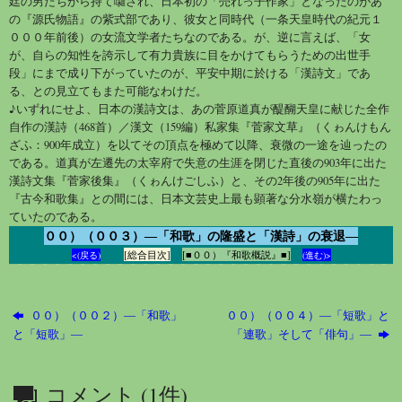
廷の男たちから持て囃され、日本初の「売れっ子作家」となったのがあ
の『源氏物語』の紫式部であり、彼女と同時代（一条天皇時代の紀元１
０００年前後）の女流文学者たちなのである。が、逆に言えば、「女
が、自らの知性を誇示して有力貴族に目をかけてもらうための出世手
段」にまで成り下がっていたのが、平安中期に於ける「漢詩文」であ
る、との見立てもまた可能なわけだ。
♪いずれにせよ、日本の漢詩文は、あの菅原道真が醍醐天皇に献じた全作
自作の漢詩（468首）／漢文（159編）私家集『菅家文草』（くゎんけもん
ざふ：900年成立）を以てその頂点を極めて以降、衰微の一途を辿ったの
である。道真が左遷先の太宰府で失意の生涯を閉じた直後の903年に出た
漢詩文集『菅家後集』（くゎんけごしふ）と、その2年後の905年に出た
『古今和歌集』との間には、日本文芸史上最も顕著な分水嶺が横たわっ
ていたのである。
００）（００３）―「和歌」の隆盛と「漢詩」の衰退―
[総合目次]
[■００）『和歌概説』■]
<(戻る)
(進む)>
００）（００２）―「和歌」
００）（００４）―「短歌」と
と「短歌」―
「連歌」そして「俳句」―
コメント (1件)