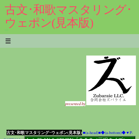
コ
古文･和歌マスタリング･
ン
テ
ウェポン(見本版)
ン
ツ
へ
ス
キ
ッ
プ
presented by
古文･和歌マスタリング･ウェポン(見本版)
■(a-head)■
◆(a-bottom)◆
▼P-