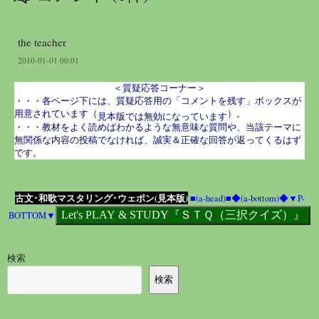
the teacher
2010-01-01 00:01
＜質疑応答コーナー＞
・・・各ページ下には、質疑応答用の「コメントを残す」ボックスが
用意されています（
）。
見本版では無効になっています
・・・教材をよく読めばわかるような無意味な質問や、当該テーマに
無関係な内容の投稿でなければ、誠実＆正確な回答が返ってくるはず
です。
古文･和歌マスタリング･ウェポン(見本版)
■(a-head)■
◆(a-bottom)◆
▼P-
BOTTOM▼
検索
検索