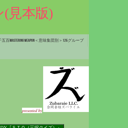
(見本版)
百Mastering Weapon＜意味集団別＞126グループ
presented by