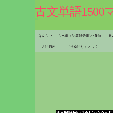
コ
古文単語150
ン
テ
ン
ツ
へ
コ
Ｑ＆Ａ
Ａ水準＜語義総数順＞450語
Ｂ
ス
ン
キ
テ
「古語随想」
『扶桑語り』とは？
ン
ッ
ツ
プ
へ
ス
キ
ッ
プ
古文単語1500マスタリング･ウェポ