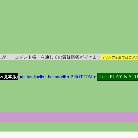
りませんが、「コメント欄」を通しての質疑応答ができます
（サンプル版ではコメ
ン(見本版)
■(a-head)■
◆(a-bottom)◆
▼P-BOTTOM▼