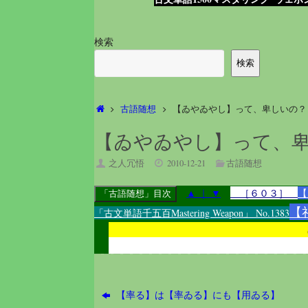
検索
検索
ホ
古語随想
【ゐやゐやし】って、卑しいの？
ー
ム
【ゐやゐやし】って、
之人冗悟
2010-12-21
古語随想
▲
｜
▼
［６０３］
【
【
「古文単語千五百Mastering Weapon」 No.1383
【率る】は【率ゐる】にも【用ゐる】