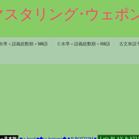
0マスタリング･ウェポン
水準＜語義総数順＞500語
Ｃ水準＜語義総数順＞550語
古文単語千五
ン(見本版)
■(a-head)■
◆(a-bottom)◆
▼P-BOTTOM▼