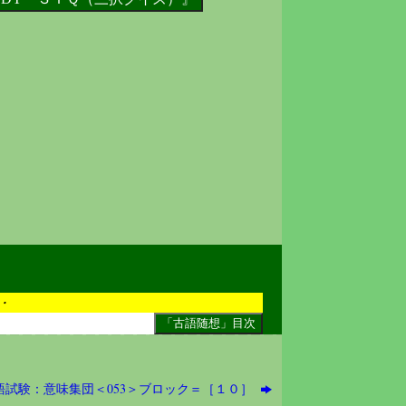
・
語試験：意味集団＜053＞ブロック＝［１０］