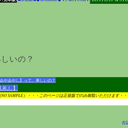
卑しいの？
ゐやゐやし】って、卑しいの？
礼礼し】
（NO SAMPLE）・・・このページは正規版でのみ御覧いただけます・・
古