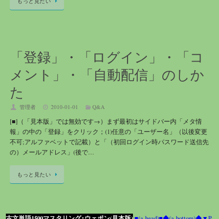
もっと見たい
「登録」・「ログイン」・「コ
メント」・「自動配信」のしか
た
管理者
2010-01-01
Q&A
[■]（「見本版」では無効です→）まず最初はサイドバー内「メタ情
報」の中の「登録」をクリック；(1)任意の「ユーザー名」（以後変更
不可;アルファベットで記載）と「（初回ログイン時パスワード送信先
の）メールアドレス」(後で…
もっと見たい
古文単語1500マスタリング･ウェポン(見本版)
■(a-head)■
◆(a-bottom)◆
▼P-