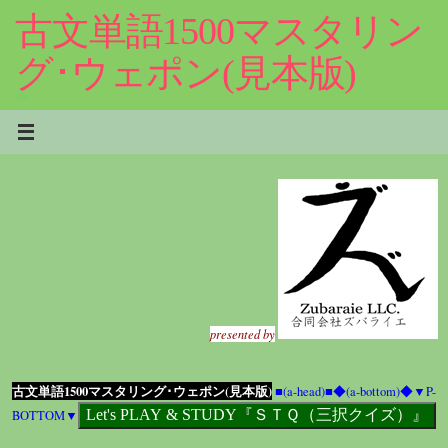
コ
古文単語1500マスタリン
ン
テ
グ･ウェポン(見本版)
ン
ツ
へ
ス
キ
ッ
プ
presented by
古文単語1500マスタリング･ウェポン(見本版)
■(a-head)■
◆(a-bottom)◆
▼P-
BOTTOM▼