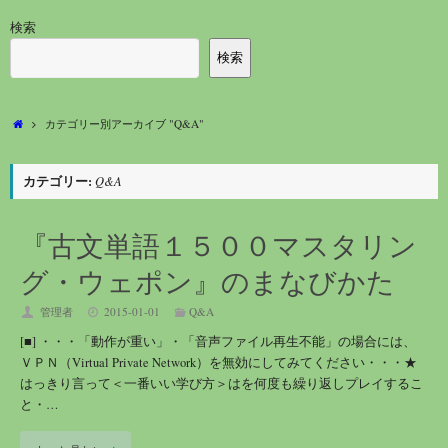
検索
検索
ホ
カテゴリー別アーカイブ "Q&A"
ー
ム
カテゴリー:
Q&A
『古文単語１５００マスタリン
グ・ウェポン』のまなびかた
管理者
2015-01-01
Q&A
[■] ・・・「動作が重い」・「音声ファイル再生不能」の場合には、
ＶＰＮ（Virtual Private Network）を無効にしてみてください・・・★
はっきり言って＜一番いい学び方＞はを何度も繰り返しプレイするこ
と・…