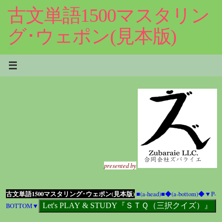
コ
古文単語1500マスタリン
ン
テ
グ･ウェポン(見本版)
ン
ツ
へ
ス
キ
ッ
プ
presented by
古文単語1500マスタリング･ウェポン(見本版)
■(a-head)■
◆(a-bottom)◆
▼P-
BOTTOM▼