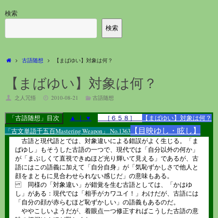
検索
検索
ホ
古語随想
【まばゆい】対象は何？
ー
ム
【まばゆい】対象は何？
之人冗悟
2010-08-21
古語随想
▲
｜
▼
［６５８］
【まばゆい】対象は何？
【目映ゆし・眩し】
「古文単語千五百Mastering Weapon」 No.1363
古語と現代語とでは、対象違いによる錯誤がよく生じる。「ま
ばゆし」もそうした古語の一つで、現代では「自分以外の何か」
が「まぶしくて直視できぬほど光り輝いて見える」であるが、古
語にはこの語義に加えて「自分自身」が「気恥ずかしさで他人と
顔をまともに見合わせられない感じだ」の意味もある。
同様の「対象違い」が錯覚を生む古語としては、「かはゆ
し」がある：現代では「相手がカワユイ！」わけだが、古語には
「自分の顔が赤らむほど恥ずかしい」の語義もあるのだ。
ややこしいようだが、着眼点一つ修正すればこうした古語の意