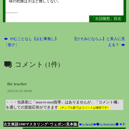
味の把握はさほど難しくない。
———-
やむごとなし【止む事無し】
【ひそみにならふ】と美人に見
〔形ク〕
える？
コメント (1件)
the teacher
2010-01-01 00:00
・・・当講座に「man-to-man指導」はありませんが、「コメント欄」
を通しての質疑応答ができます
（サンプル版ではコメントは無効です）
古文単語1500マスタリング･ウェポン(見本版)
■(a-head)■
◆(a-bottom)◆
▼P-