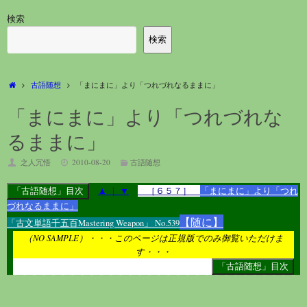
検索
検索
ホ
古語随想
「まにまに」より「つれづれなるままに」
ー
ム
「まにまに」より「つれづれな
るままに」
之人冗悟
2010-08-20
古語随想
▲
｜
▼
［６５７］
「まにまに」より「つれ
づれなるままに」
【随に】
「古文単語千五百Mastering Weapon」 No.539
（NO SAMPLE）・・・このページは正規版でのみ御覧いただけま
す・・・