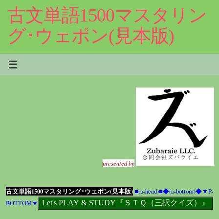
コ
古文単語1500マスタリン
ン
テ
グ･ウェポン(見本版)
ン
ツ
へ
ス
キ
ッ
プ
presented by
古文単語1500マスタリング･ウェポン(見本版)
■(a-head)■
◆(a-bottom)◆
▼P-
BOTTOM▼