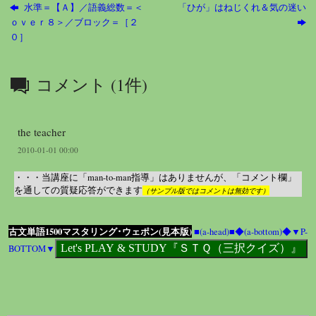
水準＝【Ａ】／語義総数＝＜
「ひが」はねじくれ＆気の迷い
ｏｖｅｒ８＞／ブロック＝［２
０］
コメント (1件)
the teacher
2010-01-01 00:00
・・・当講座に「man-to-man指導」はありませんが、「コメント欄」
を通しての質疑応答ができます
（サンプル版ではコメントは無効です）
古文単語1500マスタリング･ウェポン(見本版)
■(a-head)■
◆(a-bottom)◆
▼P-
BOTTOM▼