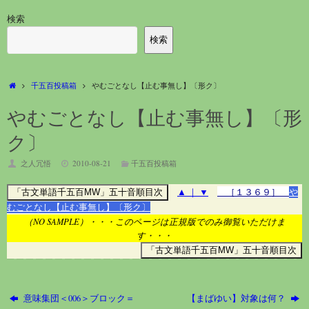
検索
検索
ホ
千五百投稿箱
やむごとなし【止む事無し】〔形ク〕
ー
ム
やむごとなし【止む事無し】〔形
ク〕
之人冗悟
2010-08-21
千五百投稿箱
▲
｜
▼
［１３６９］
や
むごとなし【止む事無し】〔形ク〕
（NO SAMPLE）・・・このページは正規版でのみ御覧いただけま
す・・・
意味集団＜006＞ブロック＝
【まばゆい】対象は何？