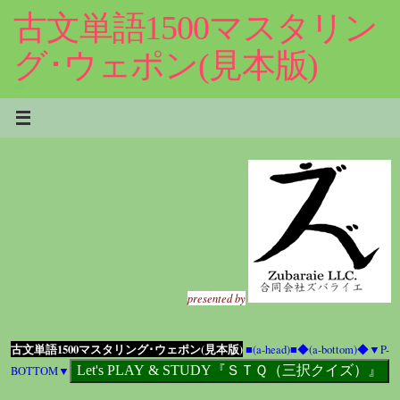
コ
古文単語1500マスタリン
ン
テ
グ･ウェポン(見本版)
ン
ツ
へ
ス
キ
ッ
プ
presented by
古文単語1500マスタリング･ウェポン(見本版)
■(a-head)■
◆(a-bottom)◆
▼P-
BOTTOM▼