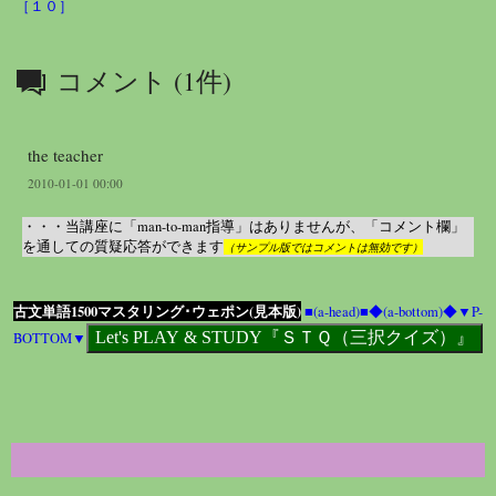
［１０］
コメント (1件)
the teacher
2010-01-01 00:00
・・・当講座に「man-to-man指導」はありませんが、「コメント欄」
を通しての質疑応答ができます
（サンプル版ではコメントは無効です）
古文単語1500マスタリング･ウェポン(見本版)
■(a-head)■
◆(a-bottom)◆
▼P-
BOTTOM▼