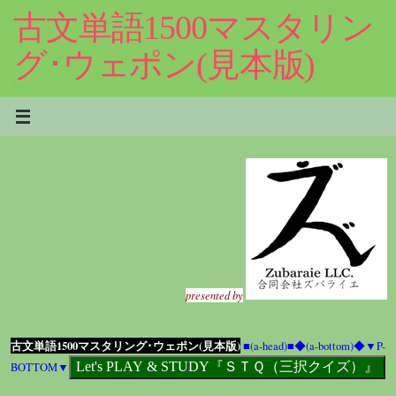
コ
古文単語1500マスタリン
ン
テ
グ･ウェポン(見本版)
ン
ツ
へ
ス
キ
ッ
プ
presented by
古文単語1500マスタリング･ウェポン(見本版)
■(a-head)■
◆(a-bottom)◆
▼P-
BOTTOM▼