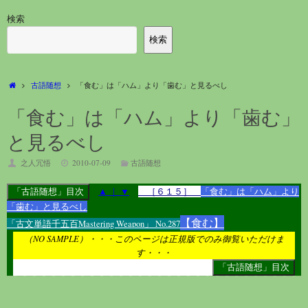
検索
検索
ホ
古語随想
「食む」は「ハム」より「歯む」と見るべし
ー
ム
「食む」は「ハム」より「歯む」
と見るべし
之人冗悟
2010-07-09
古語随想
▲
｜
▼
［６１５］
「食む」は「ハム」より
「歯む」と見るべし
【食む】
「古文単語千五百Mastering Weapon」 No.287
（NO SAMPLE）・・・このページは正規版でのみ御覧いただけま
す・・・