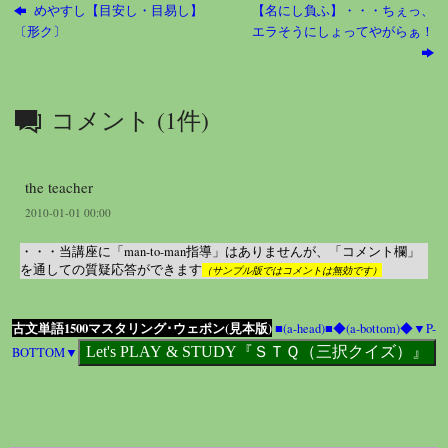
めやすし【目安し・目易し】
【名にし負ふ】・・・ちぇっ、
〔形ク〕
エラそうにしょってやがらぁ！
コメント (1件)
the teacher
2010-01-01 00:00
・・・当講座に「man-to-man指導」はありませんが、「コメント欄」
を通しての質疑応答ができます
（サンプル版ではコメントは無効です）
古文単語1500マスタリング･ウェポン(見本版)
■(a-head)■
◆(a-bottom)◆
▼P-
BOTTOM▼