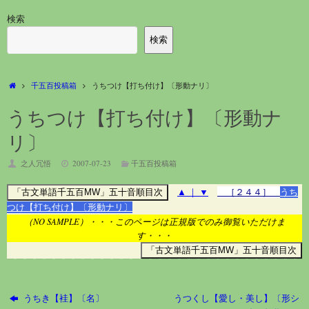
検索
検索
ホ
千五百投稿箱
うちつけ【打ち付け】〔形動ナリ〕
ー
ム
うちつけ【打ち付け】〔形動ナ
リ〕
之人冗悟
2007-07-23
千五百投稿箱
▲
｜
▼
［２４４］
うち
つけ【打ち付け】〔形動ナリ〕
（NO SAMPLE）・・・このページは正規版でのみ御覧いただけま
す・・・
うちき【袿】〔名〕
うつくし【愛し・美し】〔形シ