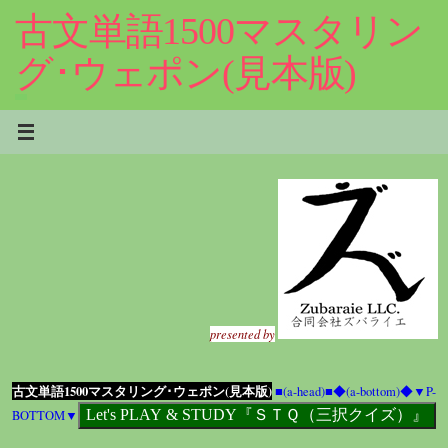
コ
古文単語1500マスタリン
ン
テ
グ･ウェポン(見本版)
ン
ツ
へ
ス
キ
ッ
プ
presented by
古文単語1500マスタリング･ウェポン(見本版)
■(a-head)■
◆(a-bottom)◆
▼P-
BOTTOM▼