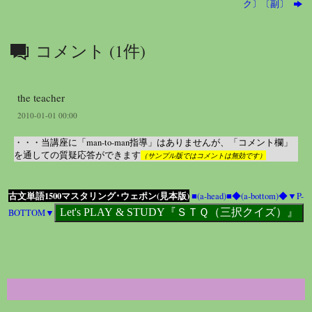
ク〕〔副〕
コメント (1件)
the teacher
2010-01-01 00:00
・・・当講座に「man-to-man指導」はありませんが、「コメント欄」
を通しての質疑応答ができます
（サンプル版ではコメントは無効です）
古文単語1500マスタリング･ウェポン(見本版)
■(a-head)■
◆(a-bottom)◆
▼P-
BOTTOM▼