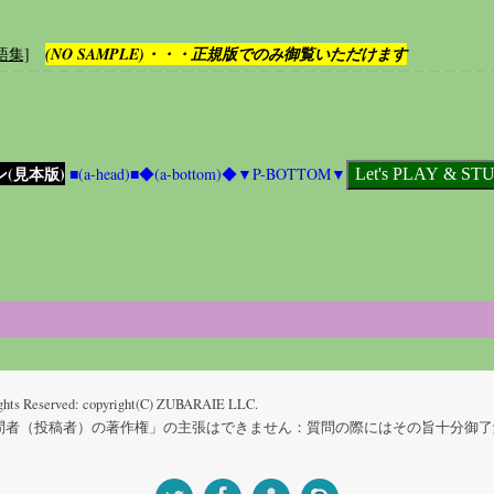
語集]
(NO SAMPLE)・・・正規版でのみ御覧いただけます
ン(見本版)
■(a-head)■
◆(a-bottom)◆
▼P-BOTTOM▼
ghts Reserved: copyright(C) ZUBARAIE LLC.
投稿者）の著作権」の主張はできません：質問の際にはその旨十分御了解下さい) Se