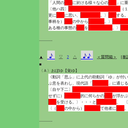
内面
働き
「人間の
に於ける様々な心の
」に
｛は・ひ・ふ・ふ・へ・へ｝
〔他ハ四〕
（
大事
心引かれる
愛慕
更に
に思い、
。〉
する
記憶
呼び出す
懐かし
事柄を）
の中から
。〉
発生
予め思い描く
予
ある種の事態の
を
。〉
———-
♪
♪♪
▲
▽
2
△
＜質問箱＞
[単
■
〈Ａ〉おぼゆ【覚ゆ】
《動詞「思ふ」に上代の助動詞「ゆ」が付
思い出す
ぶ意を表わし、現代語「
」に通じ
｛え・え・ゆ・ゆる・ゆれ・
〔自ヤ下二〕
自然発生
記憶
せずに）
的に何らかの
が浮か
評価
みなされる
を受ける。〉・・・と
。 
記憶
思い出し
語る
〈（
の中から）
て他者に
———-