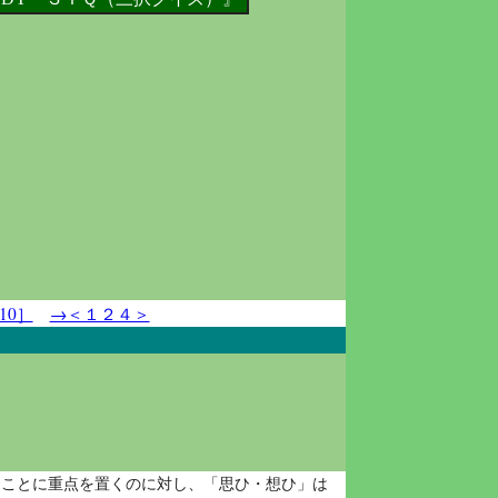
10］
→＜１２４＞
」ことに重点を置くのに対し、「思ひ・想ひ」は