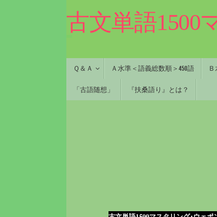
コ
古文単語150
ン
テ
ン
ツ
へ
コ
Ｑ＆Ａ
Ａ水準＜語義総数順＞450語
Ｂ
ス
ン
キ
テ
「古語随想」
『扶桑語り』とは？
ン
ッ
ツ
プ
へ
ス
キ
ッ
プ
古文単語1500マスタリング･ウェポ