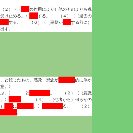
感情
（２）〈（
の作用により）他のものよりも殊
く
苦悩
受け止める。〉
する。 （４）〈（過去の
希望
実現
〉
する。 （６）〈（事態が
する前に）
に出す。
自然発露
ゆ」と転じたもの。感覚・想念が
的に浮か
注意。》
感じられる
かぶ。〉・・・と
。 （２）〈（意識
似通う
る。〉
。 （４）〈（他者から）何らかの
自然
思い出す
思い浮かべ
ら）
に
。〉
る。 （２）
覚え込む
〉
。