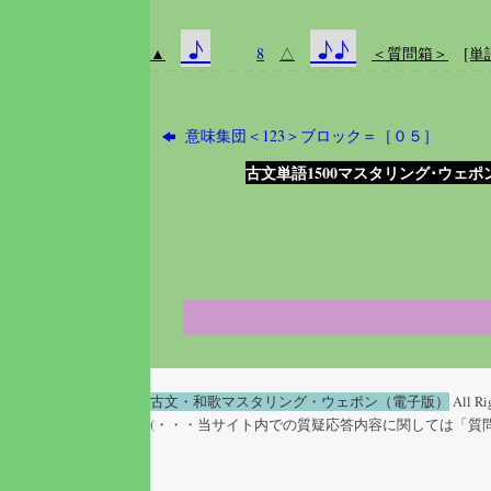
♪
♪♪
▲
8
△
＜質問箱＞
[単
意味集団＜123＞ブロック＝［０５］
古文単語1500マスタリング･ウェポ
古文・和歌マスタリング・ウェポン（電子版）
All Ri
(・・・当サイト内での質疑応答内容に関しては「質問者（