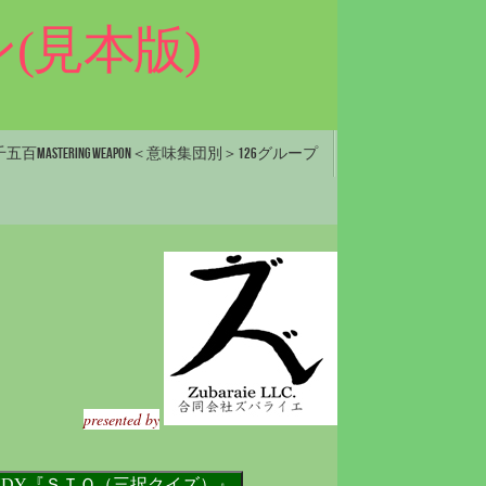
(見本版)
百Mastering Weapon＜意味集団別＞126グループ
presented by