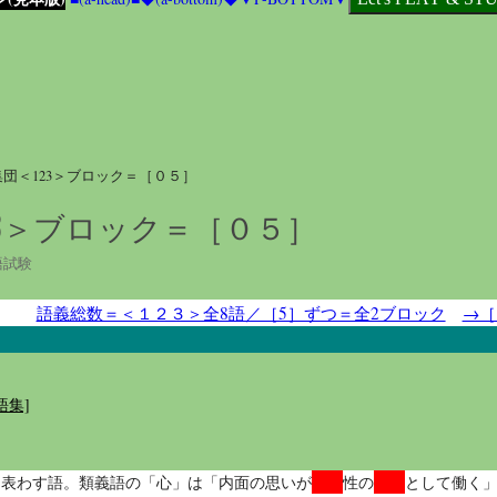
団＜123＞ブロック＝［０５］
23＞ブロック＝［０５］
語試験
語義総数＝＜１２３＞全8語／［5］ずつ＝全2ブロック
→［
語集]
外向
行動
く表わす語。類義語の「心」は「内面の思いが
性の
として働く