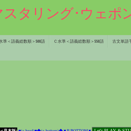
0マスタリング･ウェポン
水準＜語義総数順＞500語
Ｃ水準＜語義総数順＞550語
古文単語千五
ン(見本版)
■(a-head)■
◆(a-bottom)◆
▼P-BOTTOM▼