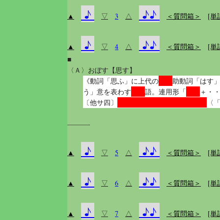
♪
♪♪
▲
▽
3
△
＜質問箱＞
[単
♪
♪♪
▲
▽
4
△
＜質問箱＞
[単
■
〈Ａ〉おぼす【思す】
尊敬
《動詞「思ふ」に上代の
助動詞「はす
尊敬
思し
う」意を表わす
語。連用形「
＋・
｛さ・し・す・す・す・せ｝
〔他サ四〕
〈
———-
♪
♪♪
▲
▽
5
△
＜質問箱＞
[単
♪
♪♪
▲
▽
6
△
＜質問箱＞
[単
♪
♪♪
▲
▽
7
△
＜質問箱＞
[単