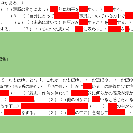
重点がある。》
論理
処理
思考
１）〈（頭脳の働きにより）
的に物事を
する。〉
する。 
好ましくない
重
。 （３）〈（自分にとって
事態について）心の中で
む
実現
期待
。 （５）〈（未来に於いて）何事かが
することを
する。
想
表情
気持ち
顔
する。 （７）〈（心の中の思いを）
に表わす。〉
を
語集]
いて「おもはゆ」となり、これが「おもほゆ」→「おぼほゆ」→「おぼ
似て
る記憶・想起系の語だが、「他の何か・誰かに
いる」の語義には要
えよ｝
自然発生
（１）〈（意志・作為を伴わず）
的に何らかの感覚が浮
思い出される
似て
ぶ。〉
。 （３）〈（他の何かに）
いると感じられ
｛え・え・ゆ・ゆる・ゆれ・えよ｝
記憶
〔他ヤ下二〕
（１）〈（
の中か
思い出話
記憶
刻み込む
。〉
をする。 （３）〈（
の中に）意識して
。