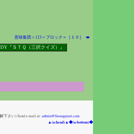
意味集団＜123＞ブロック＝［１０］
nd e-mail at:
admin@fusaugatari.com
▲(a-head)▲
◆(a-bottom)◆