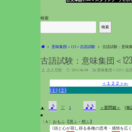
検索
検索
ホ
意味集団＜123＞古語試験
古語試験：意味集
ー
ム
古語試験：意味集団＜1
之人冗悟
2011-06-08
意味集団＜123＞古
＜１２２＞←
[ 1 ]
[ 2 ]
♪
♪♪
▲
▽
1
＜質問箱＞
[単
■
〈Ａ〉おもふ【思ふ・想ふ】
《頭と心が宿し得る各種の思考・感情を広