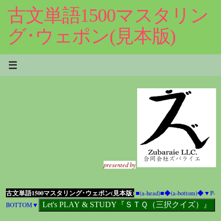
コ
古文単語1500マスタリン
ン
テ
グ･ウェポン(見本版)
ン
ツ
へ
ス
キ
ッ
プ
presented by
古文単語1500マスタリング･ウェポン(見本版)
■(a-head)■
◆(a-bottom)◆
▼P-
BOTTOM▼