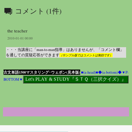
コメント (1件)
the teacher
2010-01-01 00:00
・・・当講座に「man-to-man指導」はありませんが、「コメント欄」
を通しての質疑応答ができます
（サンプル版ではコメントは無効です）
古文単語1500マスタリング･ウェポン(見本版)
■(a-head)■
◆(a-bottom)◆
▼P-
BOTTOM▼