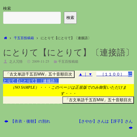
検索
検索
ホ
千五百投稿箱
にとりて【にとりて】〔連接語〕
ー
ム
にとりて【にとりて】〔連接語〕
之人冗悟
2009-11-25
千五百投稿箱
▲
｜
▼
［１１００］
に
とりて【にとりて】〔連接語〕
（NO SAMPLE）・・・このページは正規版でのみ御覧いただけま
す・・・
【衣衣・後朝】の別れ
【さやか】さんは【冴子】さん