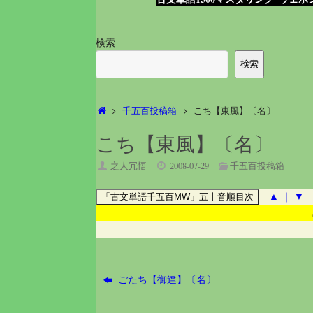
検索
検索
ホ
千五百投稿箱
こち【東風】〔名〕
ー
ム
こち【東風】〔名〕
之人冗悟
2008-07-29
千五百投稿箱
▲
｜
▼
ごたち【御達】〔名〕