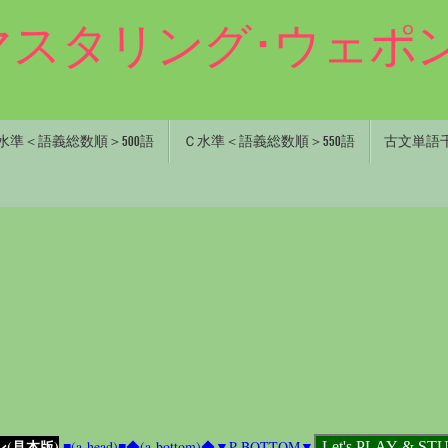
0マスタリング･ウェポン
水準＜語義総数順＞500語
Ｃ水準＜語義総数順＞550語
古文単語千五
ン(見本版)
■(a-head)■
◆(a-bottom)◆
▼P-BOTTOM▼