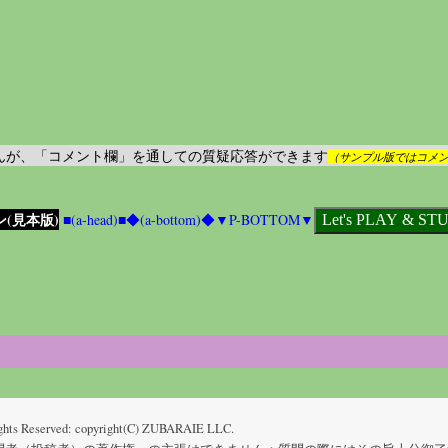
りませんが、「コメント欄」を通しての質疑応答ができます
（サンプル版ではコメ
ン(見本版)
■(a-head)■
◆(a-bottom)◆
▼P-BOTTOM▼
ghts Reserved: copyright(C) ZUBARAIE LLC.