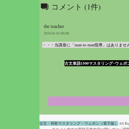
コメント (1件)
the teacher
2010-01-01 00:00
・・・当講座に「man-to-man指導」はあ
古文単語1500マスタリング･ウェポ
古文・和歌マスタリング・ウェポン（電子版）
All Ri