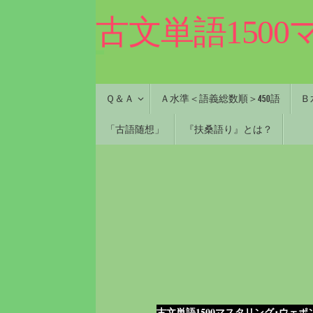
コ
古文単語150
ン
テ
ン
ツ
へ
コ
Ｑ＆Ａ
Ａ水準＜語義総数順＞450語
Ｂ
ス
ン
キ
テ
「古語随想」
『扶桑語り』とは？
ン
ッ
ツ
プ
へ
ス
キ
ッ
プ
古文単語1500マスタリング･ウェポ