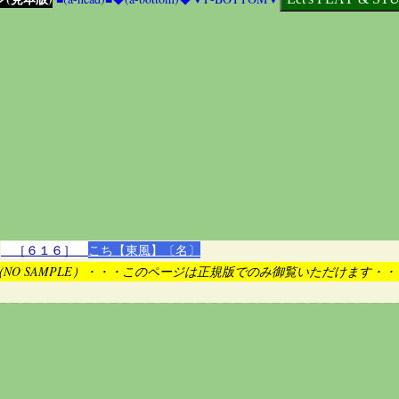
［６１６］
こち【東風】〔名〕
（NO SAMPLE）・・・このページは正規版でのみ御覧いただけます・・