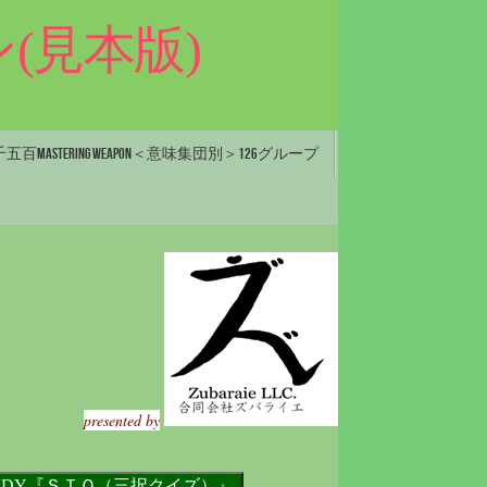
(見本版)
百Mastering Weapon＜意味集団別＞126グループ
presented by